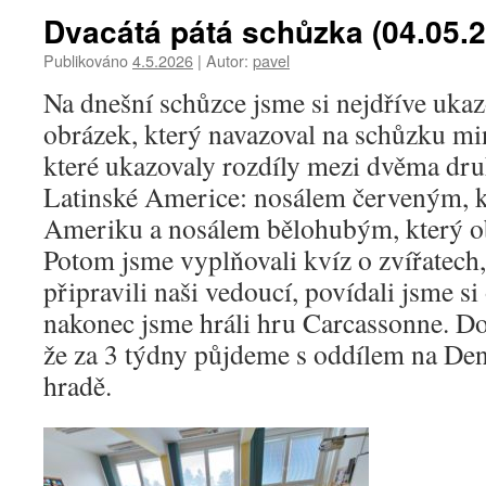
Dvacátá pátá schůzka (04.05.
Publikováno
4.5.2026
|
Autor:
pavel
Na dnešní schůzce jsme si nejdříve ukazo
obrázek, který navazoval na schůzku min
které ukazovaly rozdíly mezi dvěma druhy
Latinské Americe: nosálem červeným, k
Ameriku a nosálem bělohubým, který o
Potom jsme vyplňovali kvíz o zvířatech,
připravili naši vedoucí, povídali jsme si
nakonec jsme hráli hru Carcassonne. Doz
že za 3 týdny půjdeme s oddílem na Den
hradě.