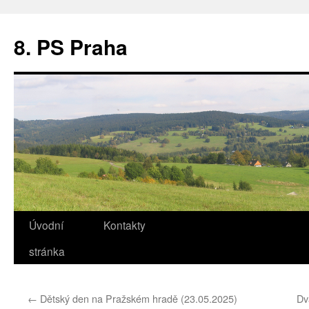
8. PS Praha
Úvodní
Kontakty
stránka
←
Dětský den na Pražském hradě (23.05.2025)
Dv