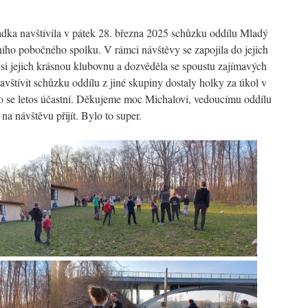
adka navštívila v pátek 28. března 2025 schůzku oddílu Mladý
ho pobočného spolku. V rámci návštěvy se zapojila do jejich
si jejich krásnou klubovnu a dozvěděla se spoustu zajímavých
Navštívit schůzku oddílu z jiné skupiny dostaly holky za úkol v
ho se letos účastní. Děkujeme moc Michalovi, vedoucímu oddílu
 návštěvu přijít. Bylo to super.