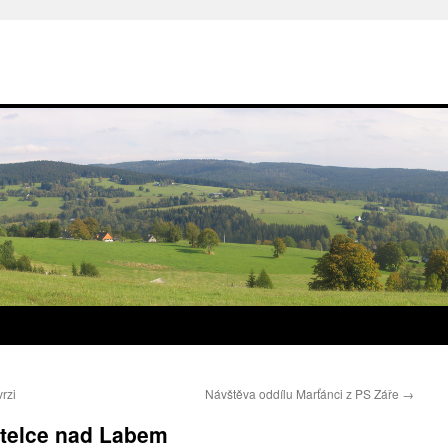
rzi
Návštěva oddílu Marťánci z PS Záře
→
stelce nad Labem