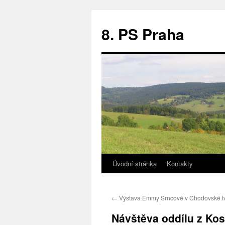
8. PS Praha
Úvodní stránka
Kontakty
←
Výstava Emmy Srncové v Chodovské tv
Návštěva oddílu z Ko