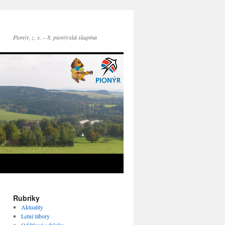
Pionýr, z. s. – 8. pionýrská skupina
Rubriky
Aktuality
Letní tábory