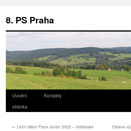
8. PS Praha
Úvodní
Kontakty
stránka
←
Letní tábor Pace Junior 2025 – Indiánské
Oslava vý